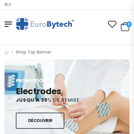
NNELS
0
Shop Top Banner
PROMOTION
Electrodes
JUSQU'A 35
% DE REMISE
DÉCOUVRIR