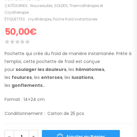
CATÉGORIES :
Nouveautés
,
SOLDES
,
Thermothérapie et
Cryothérapie
ÉTIQUETTES :
cryothérapie
,
Poche froid instantanée
50,00
€
Pochette qui crée du froid de manière instantanée. Prête à
l’emploi, cette pochette de froid est conçue
pour
soulager les douleurs
, les
hématomes
,
les
foulures
, les
entorses
, les
luxations
,
les
gonflements
…
Format : 14×24 cm
Conditionnement : Carton de 25 pcs
Ajouter au Panier