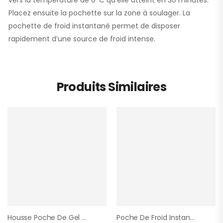
vers la température de 0°C qu’elle atteint en 30 minutes.
Placez ensuite la pochette sur la zone à soulager. La
pochette de froid instantané permet de disposer
rapidement d’une source de froid intense.
Produits Similaires
Housse Poche De Gel Chaud/froid (16×22)
Poche De Froid Instantanée (14×18)