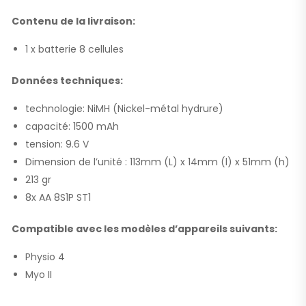
Contenu de la livraison:
1 x batterie 8 cellules
Données techniques:
technologie: NiMH (Nickel-métal hydrure)
capacité: 1500 mAh
tension: 9.6 V
Dimension de l’unité : 113mm (L) x 14mm (l) x 51mm (h)
213 gr
8x AA 8S1P ST1
Compatible avec les modèles d’appareils suivants:
Physio 4
Myo II