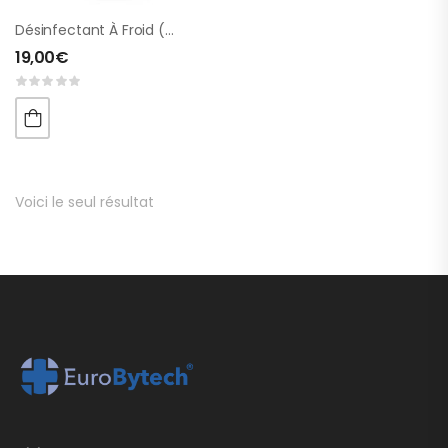
Désinfectant À Froid (dérivé D’acide Peracétique)
19,00
€
Voici le seul résultat