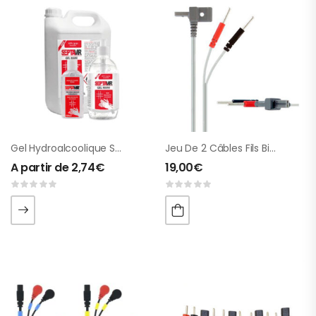
Gel Hydroalcoolique Septavir
Jeu De 2 Câbles Fils Bipolaire Pour X2 Et Primo Pro
A partir de
2,74
€
19,00
€