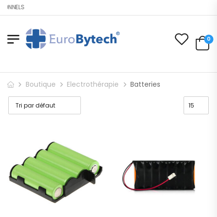
IONNELS
0
Boutique
Electrothérapie
Batteries